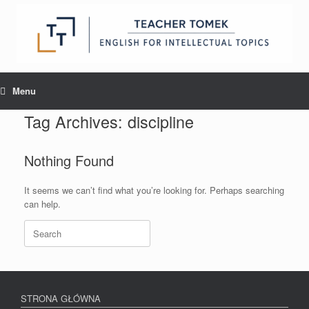
Skip
to
content
Menu
Tag Archives:
discipline
Nothing Found
It seems we can’t find what you’re looking for. Perhaps searching
can help.
Search
for:
STRONA GŁÓWNA