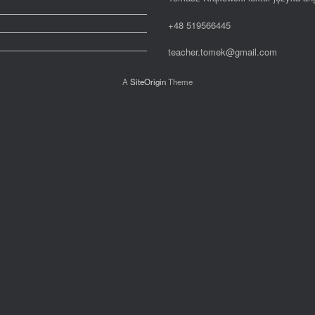
+48 519566445
teacher.tomek@gmail.com
A
SiteOrigin
Theme