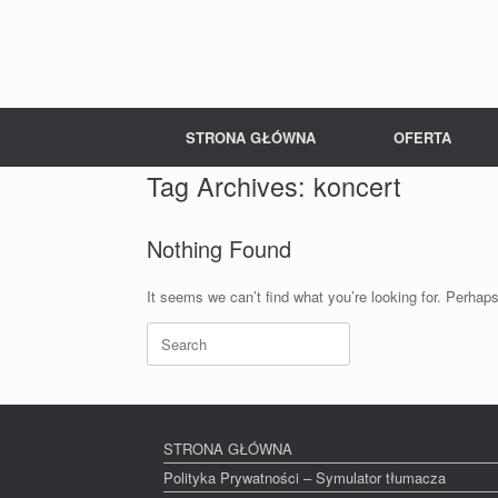
Skip
to
content
STRONA GŁÓWNA
OFERTA
Tag Archives:
koncert
Nothing Found
It seems we can’t find what you’re looking for. Perhap
Search
for:
STRONA GŁÓWNA
Polityka Prywatności – Symulator tłumacza