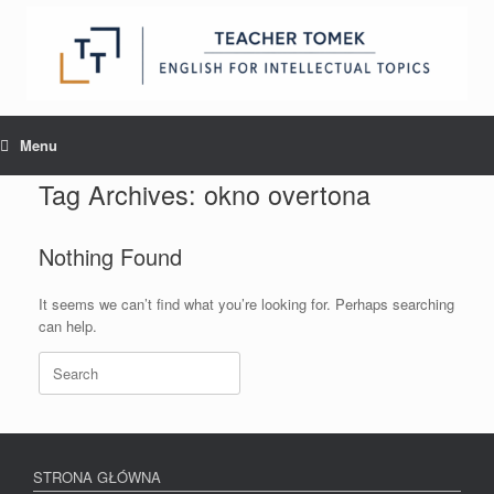
Skip
to
content
Menu
Tag Archives:
okno overtona
Nothing Found
It seems we can’t find what you’re looking for. Perhaps searching
can help.
Search
for:
STRONA GŁÓWNA