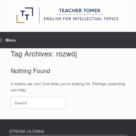
Skip
to
content
Menu
Tag Archives:
rozwój
Nothing Found
It seems we can’t find what you’re looking for. Perhaps searching
can help.
Search
for:
STRONA GŁÓWNA