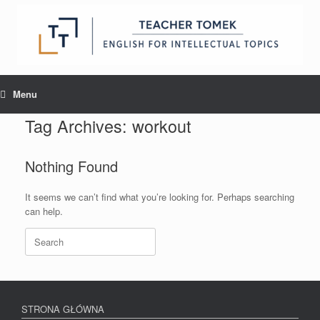
Skip
to
content
Menu
Tag Archives:
workout
Nothing Found
It seems we can’t find what you’re looking for. Perhaps searching
can help.
Search
for:
STRONA GŁÓWNA