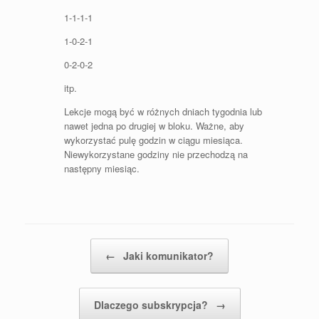
1-1-1-1
1-0-2-1
0-2-0-2
itp.
Lekcje mogą być w różnych dniach tygodnia lub
nawet jedna po drugiej w bloku. Ważne, aby
wykorzystać pulę godzin w ciągu miesiąca.
Niewykorzystane godziny nie przechodzą na
następny miesiąc.
Post navigation
←
Jaki komunikator?
Dlaczego subskrypcja?
→